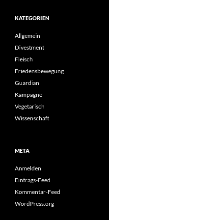
KATEGORIEN
Allgemein
Divestment
Fleisch
Friedensbewegung
Guardian
Kampagne
Vegetarisch
Wissenschaft
META
Anmelden
Eintrags-Feed
Kommentar-Feed
WordPress.org