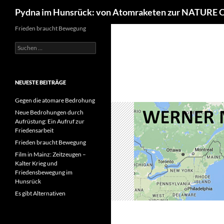
Suchen
Pydna im Hunsrück: von Atomraketen zur NATURE
Frieden braucht Bewegung
Suchen
nach:
NEUESTE BEITRÄGE
Gegen die atomare Bedrohung
Neue Bedrohungen durch
Aufrüstung: Ein Aufruf zur
Friedensarbeit
Frieden braucht Bewegung
Film in Mainz: Zeitzeugen –
Kalter Krieg und
Friedensbewegung im
Hunsrück
Es gibt Alternativen