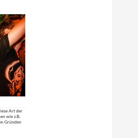
iese Art der
en wie z.B.
hen Gründen