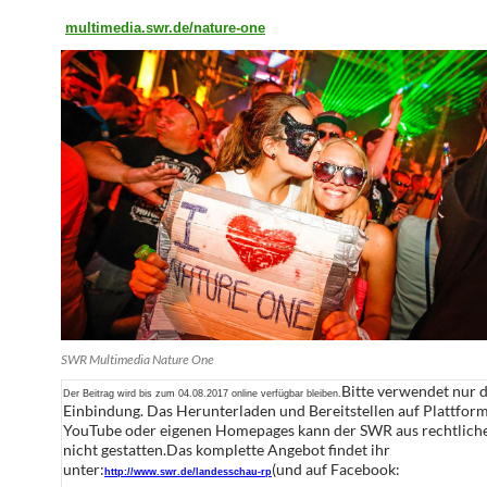
multimedia.swr.de/nature-one
SWR Multimedia Nature One
Bitte verwendet nur d
Der Beitrag wird bis zum 04.08.2017 online verfügbar bleiben.
Einbindung. Das Herunterladen und Bereitstellen auf Plattform
YouTube oder eigenen Homepages kann der SWR aus rechtlic
nicht gestatten.Das komplette Angebot findet ihr
unter:
(und auf Facebook:
http://www.swr.de/landesschau-rp