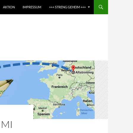
AKTION
IMPRESSUM
+++ STRENG GEHEIM +++
IMI