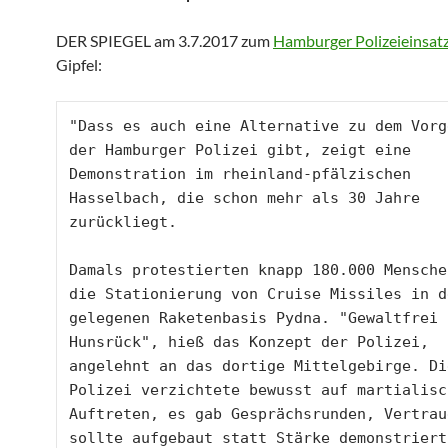
DER SPIEGEL am 3.7.2017 zum
Hamburger Polizeieinsat
Gipfel:
"Dass es auch eine Alternative zu dem Vorge
der Hamburger Polizei gibt, zeigt eine 
Demonstration im rheinland-pfälzischen 
Hasselbach, die schon mehr als 30 Jahre 
zurückliegt. 

Damals protestierten knapp 180.000 Mensche
die Stationierung von Cruise Missiles in d
gelegenen Raketenbasis Pydna. "Gewaltfrei i
Hunsrück", hieß das Konzept der Polizei, 
angelehnt an das dortige Mittelgebirge. Die
Polizei verzichtete bewusst auf martialisch
Auftreten, es gab Gesprächsrunden, Vertraue
sollte aufgebaut statt Stärke demonstriert 