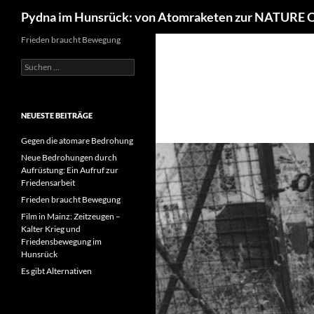
Suchen
Pydna im Hunsrück: von Atomraketen zur NATURE
Frieden braucht Bewegung
Suchen
nach:
NEUESTE BEITRÄGE
Gegen die atomare Bedrohung
Neue Bedrohungen durch
Aufrüstung: Ein Aufruf zur
Friedensarbeit
Frieden braucht Bewegung
Film in Mainz: Zeitzeugen –
Kalter Krieg und
Friedensbewegung im
Hunsrück
Es gibt Alternativen