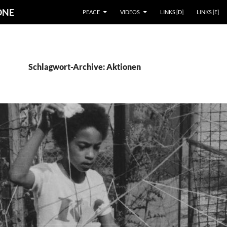
ZUM INHALT SPRINGEN
 ONE
PEACE
VIDEOS
LINKS [D]
LINKS [E]
Schlagwort-Archive: Aktionen