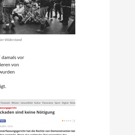
ier Widerstand
“ damals vor
kieren von
 wurden
gt.