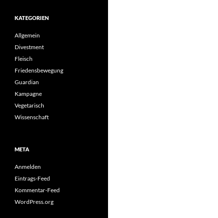
KATEGORIEN
Allgemein
Divestment
Fleisch
Friedensbewegung
Guardian
Kampagne
Vegetarisch
Wissenschaft
META
Anmelden
Eintrags-Feed
Kommentar-Feed
WordPress.org