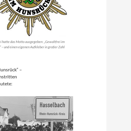
ei hatte das Motto ausgegeben: „Gewaltfrei im
 – und einen eigenen Aufkleber in großer Zahl
Hunsrück“ –
mstritten
autete: