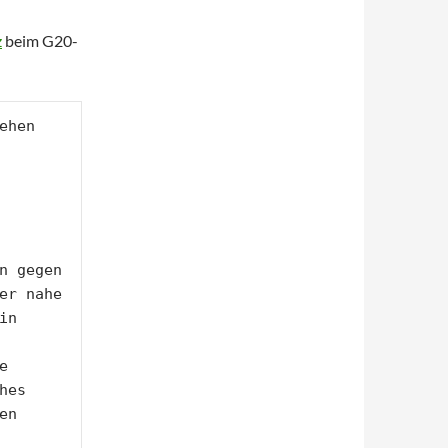
z
beim G20-
hen 
n gegen 
er nahe 
n 


es 
n 