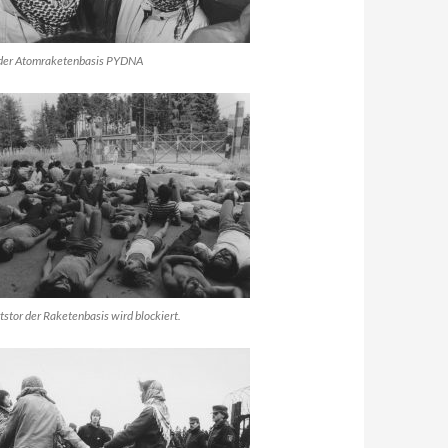
der Atomraketenbasis PYDNA
tstor der Raketenbasis wird blockiert.