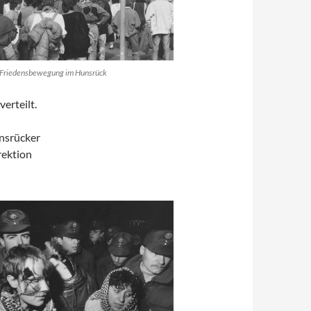
Friedensbewegung im Hunsrück
erteilt.
nsrücker
irektion