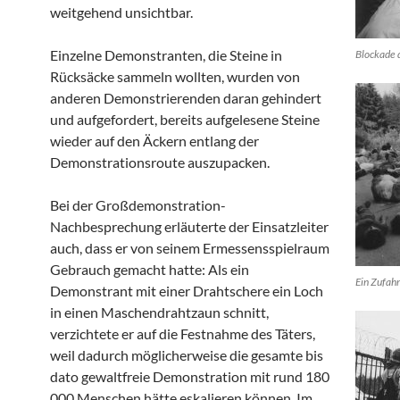
weitgehend unsichtbar.
Einzelne Demonstranten, die Steine in
Blockade 
Rücksäcke sammeln wollten, wurden von
anderen Demonstrierenden daran gehindert
und aufgefordert, bereits aufgelesene Steine
wieder auf den Äckern entlang der
Demonstrationsroute auszupacken.
Bei der Großdemonstration-
Nachbesprechung erläuterte der Einsatzleiter
auch, dass er von seinem Ermessensspielraum
Gebrauch gemacht hatte: Als ein
Ein Zufahr
Demonstrant mit einer Drahtschere ein Loch
in einen Maschendrahtzaun schnitt,
verzichtete er auf die Festnahme des Täters,
weil dadurch möglicherweise die gesamte bis
dato gewaltfreie Demonstration mit rund 180
000 Menschen hätte eskalieren können. Im