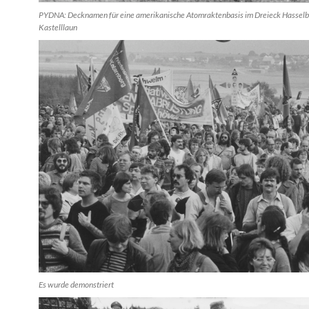
PYDNA: Decknamen für eine amerikanische Atomraktenbasis im Dreieck Hasselbac
Kastelllaun
Es wurde demonstriert