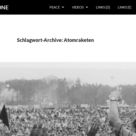
ZUM INHALT SPRINGEN
 ONE
PEACE
VIDEOS
LINKS [D]
LINKS [E]
Schlagwort-Archive: Atomraketen