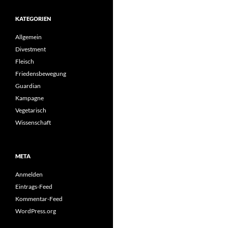
KATEGORIEN
Allgemein
Divestment
Fleisch
Friedensbewegung
Guardian
Kampagne
Vegetarisch
Wissenschaft
META
Anmelden
Eintrags-Feed
Kommentar-Feed
WordPress.org