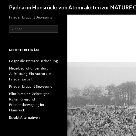
Suchen
Pydna im Hunsrück: von Atomraketen zur NATURE
Frieden braucht Bewegung
Suchen
nach:
NEUESTE BEITRÄGE
Gegen die atomare Bedrohung
Neue Bedrohungen durch
Aufrüstung: Ein Aufruf zur
Friedensarbeit
Frieden braucht Bewegung
Film in Mainz: Zeitzeugen –
Kalter Krieg und
Friedensbewegung im
Hunsrück
Es gibt Alternativen