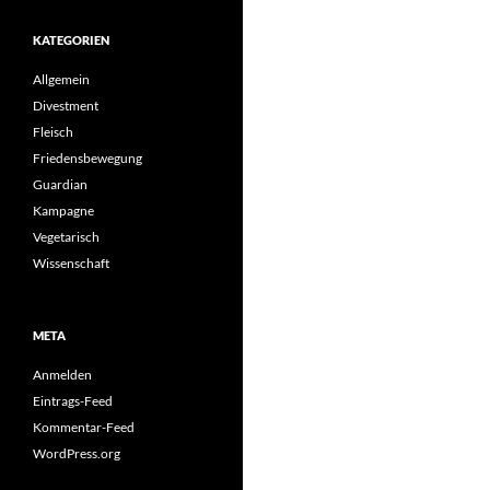
KATEGORIEN
Allgemein
Divestment
Fleisch
Friedensbewegung
Guardian
Kampagne
Vegetarisch
Wissenschaft
META
Anmelden
Eintrags-Feed
Kommentar-Feed
WordPress.org