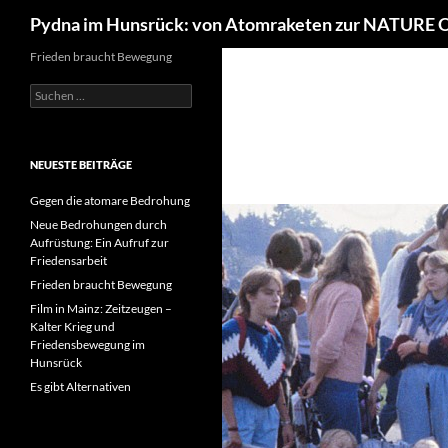
Suchen
Pydna im Hunsrück: von Atomraketen zur NATURE
Frieden braucht Bewegung
Suchen
nach:
NEUESTE BEITRÄGE
Gegen die atomare Bedrohung
Neue Bedrohungen durch
Aufrüstung: Ein Aufruf zur
Friedensarbeit
Frieden braucht Bewegung
Film in Mainz: Zeitzeugen –
Kalter Krieg und
Friedensbewegung im
Hunsrück
Es gibt Alternativen