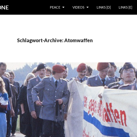
ZUM INHALT SPRINGEN
 ONE
PEACE
VIDEOS
LINKS [D]
LINKS [E]
Schlagwort-Archive: Atomwaffen