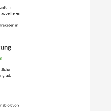
unft in
 appellieren
lraketen in
tung
g
tliche
ingrad,
r
ensblog von