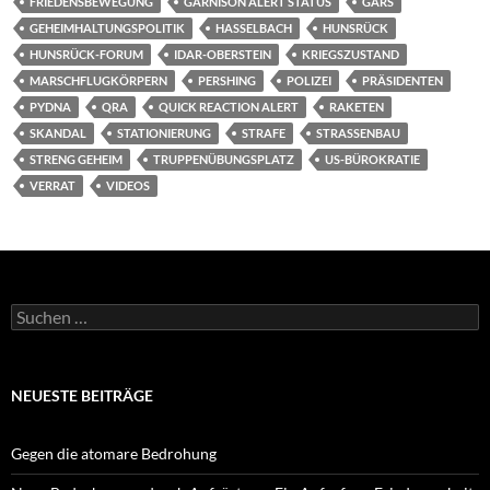
FRIEDENSBEWEGUNG
GARNISON ALERT STATUS
GARS
GEHEIMHALTUNGSPOLITIK
HASSELBACH
HUNSRÜCK
HUNSRÜCK-FORUM
IDAR-OBERSTEIN
KRIEGSZUSTAND
MARSCHFLUGKÖRPERN
PERSHING
POLIZEI
PRÄSIDENTEN
PYDNA
QRA
QUICK REACTION ALERT
RAKETEN
SKANDAL
STATIONIERUNG
STRAFE
STRASSENBAU
STRENG GEHEIM
TRUPPENÜBUNGSPLATZ
US-BÜROKRATIE
VERRAT
VIDEOS
Suchen
nach:
NEUESTE BEITRÄGE
Gegen die atomare Bedrohung