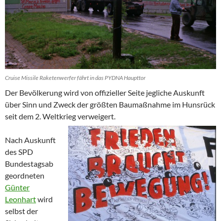
Cruise Missile Raketenwerfer fährt in das PYDNA Haupttor
Der Bevölkerung wird von offizieller Seite jegliche Auskunft
über Sinn und Zweck der größten Baumaßnahme im Hunsrück
seit dem 2. Weltkrieg verweigert.
Nach Auskunft
des SPD
Bundestagsab
geordneten
Günter
Leonhart
wird
selbst der