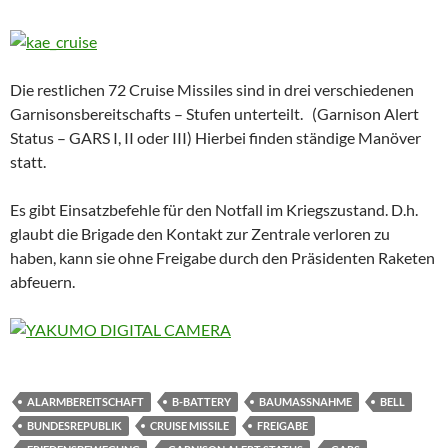
Die restlichen 72 Cruise Missiles sind in drei verschiedenen
Garnisonsbereitschafts – Stufen unterteilt. (Garnison Alert
Status – GARS I, II oder III) Hierbei finden ständige Manöver
statt.
Es gibt Einsatzbefehle für den Notfall im Kriegszustand. D.h.
glaubt die Brigade den Kontakt zur Zentrale verloren zu
haben, kann sie ohne Freigabe durch den Präsidenten Raketen
abfeuern.
ALARMBEREITSCHAFT
B-BATTERY
BAUMASSNAHME
BELL
BUNDESREPUBLIK
CRUISE MISSILE
FREIGABE