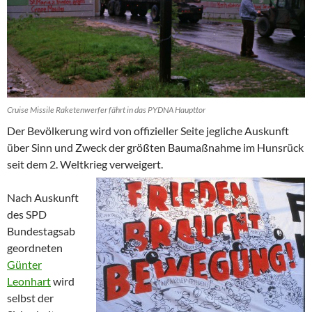
Cruise Missile Raketenwerfer fährt in das PYDNA Haupttor
Der Bevölkerung wird von offizieller Seite jegliche Auskunft
über Sinn und Zweck der größten Baumaßnahme im Hunsrück
seit dem 2. Weltkrieg verweigert.
Nach Auskunft
des SPD
Bundestagsab
geordneten
Günter
Leonhart
wird
selbst der