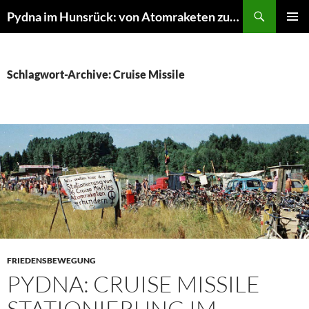
Suchen
Pydna im Hunsrück: von Atomraketen zur NATURE ONE
ZUM
PRIMÄR
INHALT
MENÜ
SPRINGEN
Schlagwort-Archive: Cruise Missile
FRIEDENSBEWEGUNG
PYDNA: CRUISE MISSILE
STATIONIERUNG IM