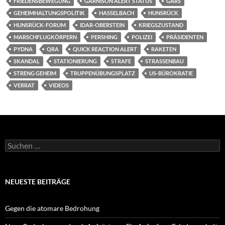
FRIEDENSBEWEGUNG
GARNISON ALERT STATUS
GARS
GEHEIMHALTUNGSPOLITIK
HASSELBACH
HUNSRÜCK
HUNSRÜCK-FORUM
IDAR-OBERSTEIN
KRIEGSZUSTAND
MARSCHFLUGKÖRPERN
PERSHING
POLIZEI
PRÄSIDENTEN
PYDNA
QRA
QUICK REACTION ALERT
RAKETEN
SKANDAL
STATIONIERUNG
STRAFE
STRASSENBAU
STRENG GEHEIM
TRUPPENÜBUNGSPLATZ
US-BÜROKRATIE
VERRAT
VIDEOS
Suchen
nach:
NEUESTE BEITRÄGE
Gegen die atomare Bedrohung