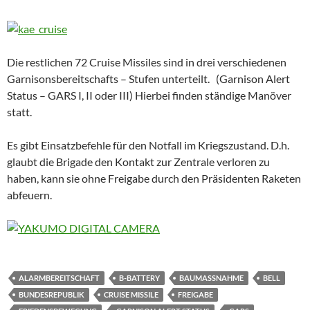
Die restlichen 72 Cruise Missiles sind in drei verschiedenen
Garnisonsbereitschafts – Stufen unterteilt. (Garnison Alert
Status – GARS I, II oder III) Hierbei finden ständige Manöver
statt.
Es gibt Einsatzbefehle für den Notfall im Kriegszustand. D.h.
glaubt die Brigade den Kontakt zur Zentrale verloren zu
haben, kann sie ohne Freigabe durch den Präsidenten Raketen
abfeuern.
ALARMBEREITSCHAFT
B-BATTERY
BAUMASSNAHME
BELL
BUNDESREPUBLIK
CRUISE MISSILE
FREIGABE