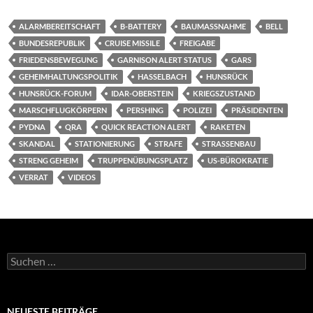
ALARMBEREITSCHAFT
B-BATTERY
BAUMASSNAHME
BELL
BUNDESREPUBLIK
CRUISE MISSILE
FREIGABE
FRIEDENSBEWEGUNG
GARNISON ALERT STATUS
GARS
GEHEIMHALTUNGSPOLITIK
HASSELBACH
HUNSRÜCK
HUNSRÜCK-FORUM
IDAR-OBERSTEIN
KRIEGSZUSTAND
MARSCHFLUGKÖRPERN
PERSHING
POLIZEI
PRÄSIDENTEN
PYDNA
QRA
QUICK REACTION ALERT
RAKETEN
SKANDAL
STATIONIERUNG
STRAFE
STRASSENBAU
STRENG GEHEIM
TRUPPENÜBUNGSPLATZ
US-BÜROKRATIE
VERRAT
VIDEOS
Suchen
nach:
NEUESTE BEITRÄGE