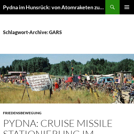
Suchen
Pydna im Hunsrück: von Atomraketen zur NATURE ONE
ZUM
PRIMÄR
INHALT
MENÜ
SPRINGEN
Schlagwort-Archive: GARS
FRIEDENSBEWEGUNG
PYDNA: CRUISE MISSILE
STATIONIERUNG IM