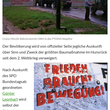
Cruise Missile Raketenwerfer fährt in das PYDNA Haupttor
Der Bevölkerung wird von offizieller Seite jegliche Auskunft
über Sinn und Zweck der größten Baumaßnahme im Hunsrück
seit dem 2. Weltkrieg verweigert.
Nach Auskunft
des SPD
Bundestagsab
geordneten
Günter
Leonhart
wird
selbst der