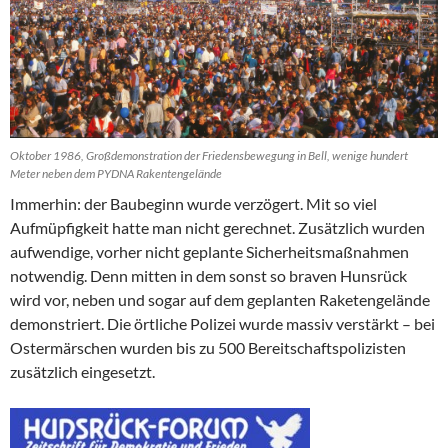
Oktober 1986, Großdemonstration der Friedensbewegung in Bell, wenige hundert
Meter neben dem PYDNA Rakentengelände
Immerhin: der Baubeginn wurde verzögert. Mit so viel
Aufmüpfigkeit hatte man nicht gerechnet. Zusätzlich wurden
aufwendige, vorher nicht geplante Sicherheitsmaßnahmen
notwendig. Denn mitten in dem sonst so braven Hunsrück
wird vor, neben und sogar auf dem geplanten Raketengelände
demonstriert. Die örtliche Polizei wurde massiv verstärkt – bei
Ostermärschen wurden bis zu 500 Bereitschaftspolizisten
zusätzlich eingesetzt.