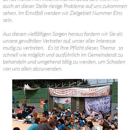
auch an dieser Stelle riesige Probleme auf uns zukommen
sehen. Im Ernstfall werden wir Zielgebiet Nummer Eins
sein.
Aus diesen vielfältigen Sorgen heraus fordern wir Sie als
unsere gewählten Vertreter auf, unser aller Interesse
mutig zu vertreten. Es ist Ihre Pflicht dieses Thema so
schnell wie möglich und ausführlich im Gemeinderat zu
behandeln und umgehend tätig zu werden, um Schaden
von uns allen abzuwenden.