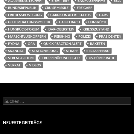
ALARMBEREITSCHAFT
B-BATTERY
BAUMASSNAHME
BELL
BUNDESREPUBLIK
CRUISE MISSILE
FREIGABE
FRIEDENSBEWEGUNG
GARNISON ALERT STATUS
GARS
GEHEIMHALTUNGSPOLITIK
HASSELBACH
HUNSRÜCK
HUNSRÜCK-FORUM
IDAR-OBERSTEIN
KRIEGSZUSTAND
MARSCHFLUGKÖRPERN
PERSHING
POLIZEI
PRÄSIDENTEN
PYDNA
QRA
QUICK REACTION ALERT
RAKETEN
SKANDAL
STATIONIERUNG
STRAFE
STRASSENBAU
STRENG GEHEIM
TRUPPENÜBUNGSPLATZ
US-BÜROKRATIE
VERRAT
VIDEOS
Suchen
nach:
NEUESTE BEITRÄGE