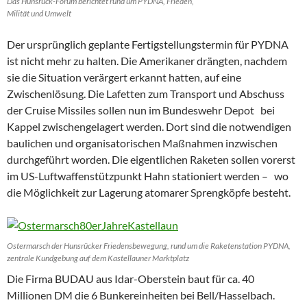
Das Hunsrück-Forum berichtet rund um PYDNA, Frieden,
Milität und Umwelt
Der ursprünglich geplante Fertigstellungstermin für PYDNA
ist nicht mehr zu halten. Die Amerikaner drängten, nachdem
sie die Situation verärgert erkannt hatten, auf eine
Zwischenlösung. Die Lafetten zum Transport und Abschuss
der Cruise Missiles sollen nun im Bundeswehr Depot bei
Kappel zwischengelagert werden. Dort sind die notwendigen
baulichen und organisatorischen Maßnahmen inzwischen
durchgeführt worden. Die eigentlichen Raketen sollen vorerst
im US-Luftwaffenstützpunkt Hahn stationiert werden – wo
die Möglichkeit zur Lagerung atomarer Sprengköpfe besteht.
Ostermarsch der Hunsrücker Friedensbewegung, rund um die Raketenstation PYDNA,
zentrale Kundgebung auf dem Kastellauner Marktplatz
Die Firma BUDAU aus Idar-Oberstein baut für ca. 40
Millionen DM die 6 Bunkereinheiten bei Bell/Hasselbach.