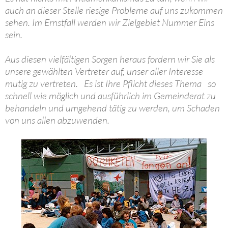
auch an dieser Stelle riesige Probleme auf uns zukommen
sehen. Im Ernstfall werden wir Zielgebiet Nummer Eins
sein.
Aus diesen vielfältigen Sorgen heraus fordern wir Sie als
unsere gewählten Vertreter auf, unser aller Interesse
mutig zu vertreten. Es ist Ihre Pflicht dieses Thema so
schnell wie möglich und ausführlich im Gemeinderat zu
behandeln und umgehend tätig zu werden, um Schaden
von uns allen abzuwenden.