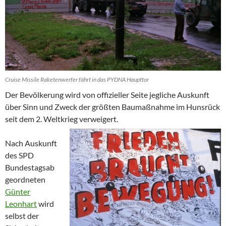
Cruise Missile Raketenwerfer fährt in das PYDNA Haupttor
Der Bevölkerung wird von offizieller Seite jegliche Auskunft
über Sinn und Zweck der größten Baumaßnahme im Hunsrück
seit dem 2. Weltkrieg verweigert.
Nach Auskunft
des SPD
Bundestagsab
geordneten
Günter
Leonhart
wird
selbst der