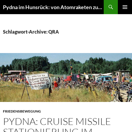
Suchen
Pydna im Hunsrück: von Atomraketen zur NATURE ONE
ZUM
PRIMÄR
INHALT
MENÜ
SPRINGEN
Schlagwort-Archive: QRA
FRIEDENSBEWEGUNG
PYDNA: CRUISE MISSILE
STATIONIERUNG IM