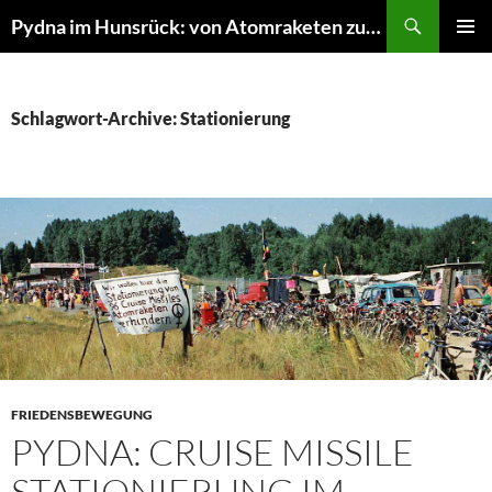
Suchen
Pydna im Hunsrück: von Atomraketen zur NATURE ONE
ZUM
PRIMÄR
INHALT
MENÜ
SPRINGEN
Schlagwort-Archive: Stationierung
FRIEDENSBEWEGUNG
PYDNA: CRUISE MISSILE
STATIONIERUNG IM