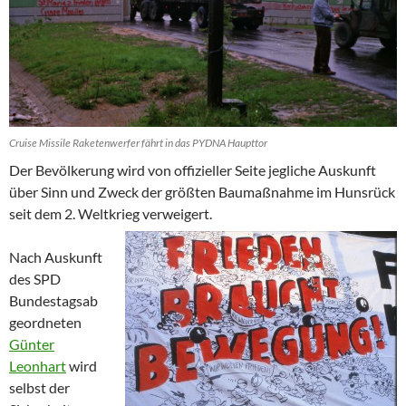
Cruise Missile Raketenwerfer fährt in das PYDNA Haupttor
Der Bevölkerung wird von offizieller Seite jegliche Auskunft
über Sinn und Zweck der größten Baumaßnahme im Hunsrück
seit dem 2. Weltkrieg verweigert.
Nach Auskunft
des SPD
Bundestagsab
geordneten
Günter
Leonhart
wird
selbst der