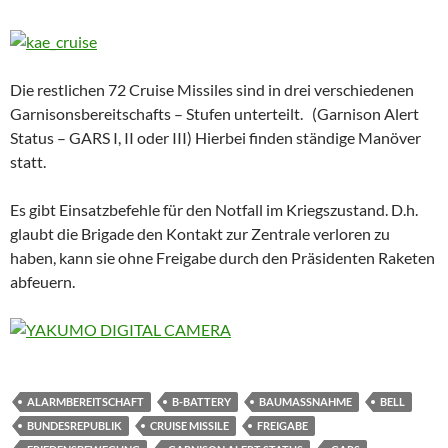
Die restlichen 72 Cruise Missiles sind in drei verschiedenen
Garnisonsbereitschafts – Stufen unterteilt. (Garnison Alert
Status – GARS I, II oder III) Hierbei finden ständige Manöver
statt.
Es gibt Einsatzbefehle für den Notfall im Kriegszustand. D.h.
glaubt die Brigade den Kontakt zur Zentrale verloren zu
haben, kann sie ohne Freigabe durch den Präsidenten Raketen
abfeuern.
ALARMBEREITSCHAFT
B-BATTERY
BAUMASSNAHME
BELL
BUNDESREPUBLIK
CRUISE MISSILE
FREIGABE