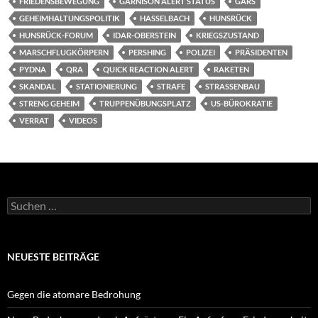
FRIEDENSBEWEGUNG
GARNISON ALERT STATUS
GARS
GEHEIMHALTUNGSPOLITIK
HASSELBACH
HUNSRÜCK
HUNSRÜCK-FORUM
IDAR-OBERSTEIN
KRIEGSZUSTAND
MARSCHFLUGKÖRPERN
PERSHING
POLIZEI
PRÄSIDENTEN
PYDNA
QRA
QUICK REACTION ALERT
RAKETEN
SKANDAL
STATIONIERUNG
STRAFE
STRASSENBAU
STRENG GEHEIM
TRUPPENÜBUNGSPLATZ
US-BÜROKRATIE
VERRAT
VIDEOS
Suchen
nach:
NEUESTE BEITRÄGE
Gegen die atomare Bedrohung