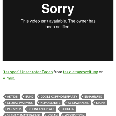
[taz.spot] Unser roter Faden
from
taz.die tageszeitung
on
Vimeo
.
AKTION
BUND
COOLE KOPFHÖRERPARTY
ERNÄHRUNG
GLOBAL WARMING
KLIMASCHUTZ
KLIMAWANDEL
MAINZ
PARIS 2015
RHEINLAND-PFALZ
SCHULEN
SILENT CLIMATE PARADE
VEGAN
WIDERSETZEN