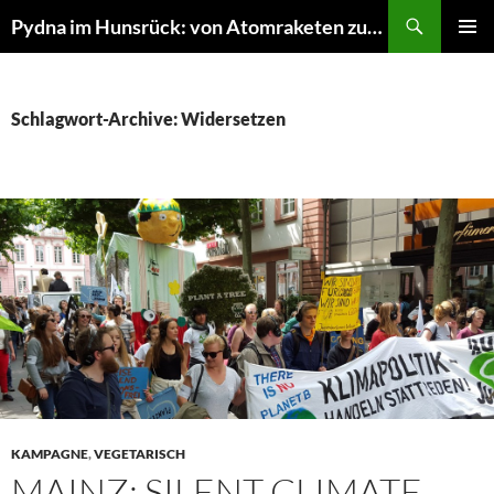
Suchen
Pydna im Hunsrück: von Atomraketen zur NATURE ONE
ZUM
PRIMÄR
INHALT
MENÜ
SPRINGEN
Schlagwort-Archive: Widersetzen
KAMPAGNE
,
VEGETARISCH
MAINZ: SILENT CLIMATE