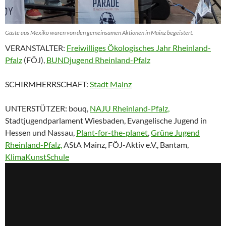
Gäste aus Mexiko waren von den gemeinsamen Aktionen in Mainz begeistert.
VERANSTALTER:
Freiwilliges Ökologisches Jahr Rheinland-
Pfalz
(FÖJ),
BUNDjugend Rheinland-Pfalz
SCHIRMHERRSCHAFT:
Stadt Mainz
UNTERSTÜTZER: bouq,
NAJU Rheinland-Pfalz,
Stadtjugendparlament Wiesbaden, Evangelische Jugend in
Hessen und Nassau,
Plant-for-the-planet
,
Grüne Jugend
Rheinland-Pfalz,
AStA Mainz, FÖJ-Aktiv e.V., Bantam,
KlimaKunstSchule