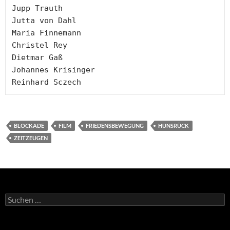
Jupp Trauth

Jutta von Dahl

Maria Finnemann

Christel Rey

Dietmar Gaß

Johannes Krisinger

Reinhard Sczech
BLOCKADE
FILM
FRIEDENSBEWEGUNG
HUNSRÜCK
ZEITZEUGEN
Suchen
nach: