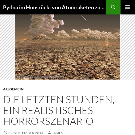
Suchen
Pydna im Hunsrück: von Atomraketen zur NATURE ONE
ZUM
PRIMÄR
INHALT
MENÜ
SPRINGEN
ALLGEMEIN
DIE LETZTEN STUNDEN,
EIN REALISTISCHES
HORRORSZENARIO
22. SEPTEMBER 2014
JAMES