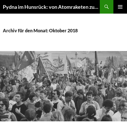
Suchen
Pydna im Hunsrück: von Atomraketen zur NATURE ONE
ZUM
PRIMÄR
INHALT
MENÜ
SPRINGEN
Archiv für den Monat: Oktober 2018