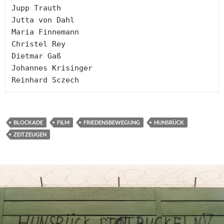
Jupp Trauth

Jutta von Dahl

Maria Finnemann

Christel Rey

Dietmar Gaß

Johannes Krisinger

Reinhard Sczech
BLOCKADE
FILM
FRIEDENSBEWEGUNG
HUNSRÜCK
ZEITZEUGEN