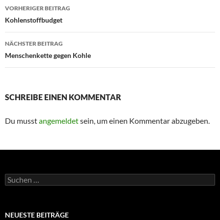
Beitragsnavigation
VORHERIGER BEITRAG
Koh­len­stoff­bud­ge­t
NÄCHSTER BEITRAG
Menschenkette gegen Kohle
SCHREIBE EINEN KOMMENTAR
Du musst
angemeldet
sein, um einen Kommentar abzugeben.
Suchen
nach:
NEUESTE BEITRÄGE