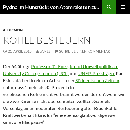
Suchen
Pydna im Hunsrück: von Atomraketen zur NATURE ONE
ZUM
PRIMÄR
INHALT
MENÜ
SPRINGEN
ALLGEMEIN
KOHLE BESTEUERN
21. APRIL 2015
JAMES
SCHREIBE EINEN KOMMENTAR
Der 64jährige
Professor für Energie und Umweltpolitik am
University College London (UCL)
und
UNEP-Preisträger
Paul
Ekins plädiert in einem Artikel in der
Süddeutschen Zeitung
dafür,
dass ” mehr als 80 Prozent der
verbliebenen Kohle nicht verbrannt werden dürfen”, wenn wir
die Zwei-Grenze nicht überschreiten wollten. Gabriels
Vorschlag einer moderaten Besteuerung alter Braunkohle-
Kraftwerke hält Ekins für “eine ebenso glaubwürdige wie
sinnvolle Blaupause”.