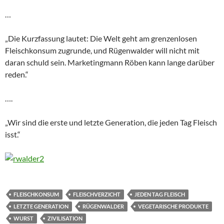
…
„Die Kurzfassung lautet: Die Welt geht am grenzenlosen
Fleischkonsum zugrunde, und Rügenwalder will nicht mit
daran schuld sein. Marketingmann Röben kann lange darüber
reden.“
….
„Wir sind die erste und letzte Generation, die jeden Tag Fleisch
isst.“
FLEISCHKONSUM
FLEISCHVERZICHT
JEDEN TAG FLEISCH
LETZTE GENERATION
RÜGENWALDER
VEGETARISCHE PRODUKTE
WURST
ZIVILISATION