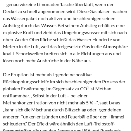
– genau wie eine Limonadenflasche überläuft, wenn der
Deckel zu schnell abgenommen wird. Diese Gasblasen machen
das Wasserpaket noch aktiver und beschleunigen seinen
Aufstieg durch das Wasser. Bei seinem Aufstieg erhält es eine
explosive Kraft und zieht das Umgebungswasser mit sich nach
oben. An der Oberfläche schießt das Wasser Hunderte von
Metern in die Luft, weil das freigesetzte Gas in die Atmosphäre
knallt. Schockwellen breiten sich in alle Richtungen aus und
lösen noch mehr Ausbrüche in der Nähe aus.
Die Eruption ist mehr als irgendeine positive
Rückkopplungsschleife im sich beschleunigenden Prozess der
globalen Erwärmung. Im Gegensatz zu CO² ist Methan
entflammbar. „Selbst in der Luft – bei einer
Methankonzentration von nicht mehr als 5 % –“, sagt Lynas
„kann sich die Mischung durch Blitzschlag oder irgendeinen
anderen Funken entzünden und Feuerbälle über den Himmel
schleudern.“ Der Effekt wäre ähnlich den Luft-Treibstoff-
Sprengstoffen, die von den Armeen der USA und Russlands