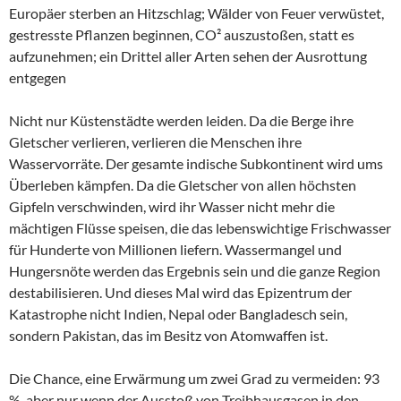
Europäer sterben an Hitzschlag; Wälder von Feuer verwüstet,
gestresste Pflanzen beginnen, CO² auszustoßen, statt es
aufzunehmen; ein Drittel aller Arten sehen der Ausrottung
entgegen
Nicht nur Küstenstädte werden leiden. Da die Berge ihre
Gletscher verlieren, verlieren die Menschen ihre
Wasservorräte. Der gesamte indische Subkontinent wird ums
Überleben kämpfen. Da die Gletscher von allen höchsten
Gipfeln verschwinden, wird ihr Wasser nicht mehr die
mächtigen Flüsse speisen, die das lebenswichtige Frischwasser
für Hunderte von Millionen liefern. Wassermangel und
Hungersnöte werden das Ergebnis sein und die ganze Region
destabilisieren. Und dieses Mal wird das Epizentrum der
Katastrophe nicht Indien, Nepal oder Bangladesch sein,
sondern Pakistan, das im Besitz von Atomwaffen ist.
Die Chance, eine Erwärmung um zwei Grad zu vermeiden: 93
%, aber nur wenn der Ausstoß von Treibhausgasen in den