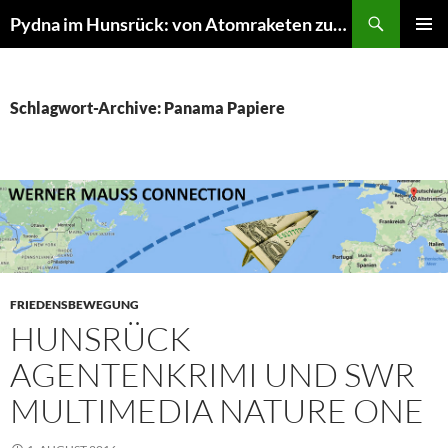
Suchen
Pydna im Hunsrück: von Atomraketen zur NATURE ONE
ZUM
PRIMÄR
INHALT
MENÜ
SPRINGEN
Schlagwort-Archive: Panama Papiere
FRIEDENSBEWEGUNG
HUNSRÜCK
AGENTENKRIMI UND SWR
MULTIMEDIA NATURE ONE