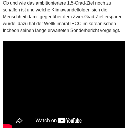
Ob und wie das ambitioniertere 1,5-Grad-Ziel noch zu
schaffen ist und welche Klimawandelfolgen sich die
Menschheit damit gegenüber dem Zwei-Grad-Ziel ersparen
würde, dazu hat der Weltklimarat IPCC im koreanischen
Incheon seinen lange erwarteten Sonderbericht vorgelegt.