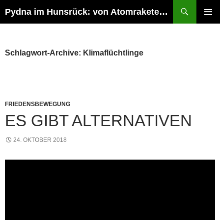
Suchen
Pydna im Hunsrück: von Atomraketen zur NATURE ONE
ZUM
PRIMÄR
INHALT
MENÜ
SPRINGEN
Schlagwort-Archive: Klimaflüchtlinge
FRIEDENSBEWEGUNG
ES GIBT ALTERNATIVEN
24. OKTOBER 2018