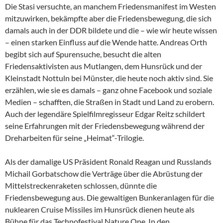
Die Stasi versuchte, an manchem Friedensmanifest im Westen
mitzuwirken, bekämpfte aber die Friedensbewegung, die sich
damals auch in der DDR bildete und die – wie wir heute wissen
– einen starken Einfluss auf die Wende hatte. Andreas Orth
begibt sich auf Spurensuche, besucht die alten
Friedensaktivisten aus Mutlangen, dem Hunsrück und der
Kleinstadt Nottuln bei Münster, die heute noch aktiv sind. Sie
erzählen, wie sie es damals – ganz ohne Facebook und soziale
Medien – schafften, die Straßen in Stadt und Land zu erobern.
Auch der legendäre Spielfilmregisseur Edgar Reitz schildert
seine Erfahrungen mit der Friedensbewegung während der
Dreharbeiten für seine „Heimat“-Trilogie.
Als der damalige US Präsident Ronald Reagan und Russlands
Michail Gorbatschow die Verträge über die Abrüstung der
Mittelstreckenraketen schlossen, dünnte die
Friedensbewegung aus. Die gewaltigen Bunkeranlagen für die
nuklearen Cruise Missiles im Hunsrück dienen heute als
Bühne für das Technofestival Nature One. In den