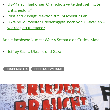
US-Marschflugkörper: Olaf Scholz verteidigt „sehr gute
Entscheidung“
Russland kündigt Reaktion auf Entscheidung an
Ukraine will zweiten Friedensgipfel noch vor US-Wahlen –
wie reagiert Russland?
Annie Jacobsen: Nuclear War: A Scenario on Critical Mass
Jeffrey Sachs: Ukraine und Gaza
CRUISE MISSILES
FRIEDENSBEWEGUNG