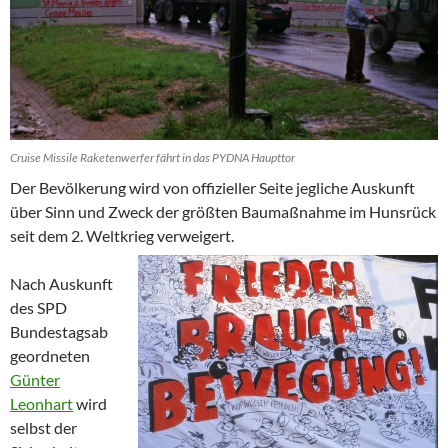
Cruise Missile Raketenwerfer fährt in das PYDNA Haupttor
Der Bevölkerung wird von offizieller Seite jegliche Auskunft
über Sinn und Zweck der größten Baumaßnahme im Hunsrück
seit dem 2. Weltkrieg verweigert.
Nach Auskunft
des SPD
Bundestagsab
geordneten
Günter
Leonhart
wird
selbst der