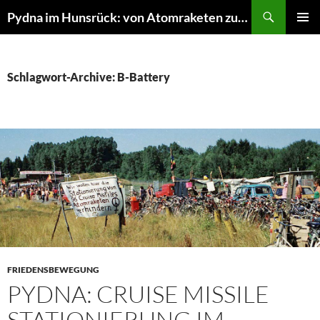
Suchen
Pydna im Hunsrück: von Atomraketen zur NATURE ONE
ZUM
PRIMÄR
INHALT
MENÜ
SPRINGEN
Schlagwort-Archive: B-Battery
FRIEDENSBEWEGUNG
PYDNA: CRUISE MISSILE
STATIONIERUNG IM