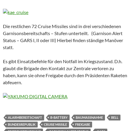
Die restlichen 72 Cruise Missiles sind in drei verschiedenen
Garnisonsbereitschafts – Stufen unterteilt. (Garnison Alert
Status – GARS I, II oder III) Hierbei finden ständige Manöver
statt.
Es gibt Einsatzbefehle für den Notfall im Kriegszustand. D.h.
glaubt die Brigade den Kontakt zur Zentrale verloren zu
haben, kann sie ohne Freigabe durch den Präsidenten Raketen
abfeuern.
ALARMBEREITSCHAFT
B-BATTERY
BAUMASSNAHME
BELL
BUNDESREPUBLIK
CRUISE MISSILE
FREIGABE