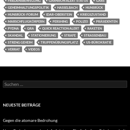
FRIEDENSBEWEGUNG
GARNISON ALERT STATUS
GARS
GEHEIMHALTUNGSPOLITIK
HASSELBACH
HUNSRÜCK
HUNSRÜCK-FORUM
IDAR-OBERSTEIN
KRIEGSZUSTAND
MARSCHFLUGKÖRPERN
PERSHING
POLIZEI
PRÄSIDENTEN
PYDNA
QRA
QUICK REACTION ALERT
RAKETEN
SKANDAL
STATIONIERUNG
STRAFE
STRASSENBAU
STRENG GEHEIM
TRUPPENÜBUNGSPLATZ
US-BÜROKRATIE
VERRAT
VIDEOS
Suchen
nach:
NEUESTE BEITRÄGE
Gegen die atomare Bedrohung