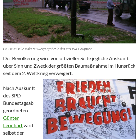
Cruise Missile Raketenwerfer fährt in das PYDNA Haupttor
Der Bevölkerung wird von offizieller Seite jegliche Auskunft
über Sinn und Zweck der größten Baumaßnahme im Hunsrück
seit dem 2. Weltkrieg verweigert.
Nach Auskunft
des SPD
Bundestagsab
geordneten
Günter
Leonhart
wird
selbst der