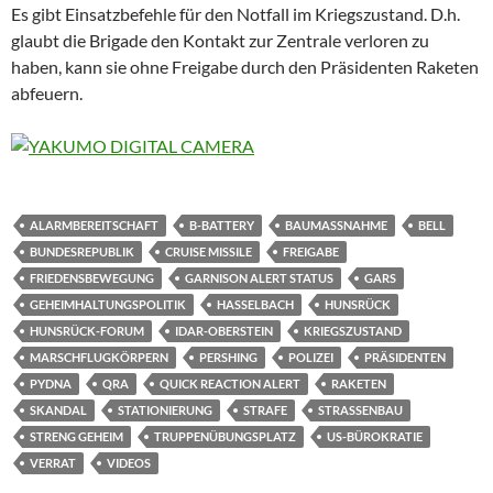
Es gibt Einsatzbefehle für den Notfall im Kriegszustand. D.h.
glaubt die Brigade den Kontakt zur Zentrale verloren zu
haben, kann sie ohne Freigabe durch den Präsidenten Raketen
abfeuern.
ALARMBEREITSCHAFT
B-BATTERY
BAUMASSNAHME
BELL
BUNDESREPUBLIK
CRUISE MISSILE
FREIGABE
FRIEDENSBEWEGUNG
GARNISON ALERT STATUS
GARS
GEHEIMHALTUNGSPOLITIK
HASSELBACH
HUNSRÜCK
HUNSRÜCK-FORUM
IDAR-OBERSTEIN
KRIEGSZUSTAND
MARSCHFLUGKÖRPERN
PERSHING
POLIZEI
PRÄSIDENTEN
PYDNA
QRA
QUICK REACTION ALERT
RAKETEN
SKANDAL
STATIONIERUNG
STRAFE
STRASSENBAU
STRENG GEHEIM
TRUPPENÜBUNGSPLATZ
US-BÜROKRATIE
VERRAT
VIDEOS