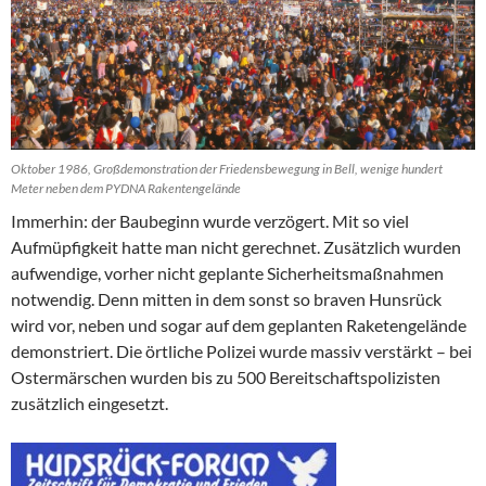
Oktober 1986, Großdemonstration der Friedensbewegung in Bell, wenige hundert
Meter neben dem PYDNA Rakentengelände
Immerhin: der Baubeginn wurde verzögert. Mit so viel
Aufmüpfigkeit hatte man nicht gerechnet. Zusätzlich wurden
aufwendige, vorher nicht geplante Sicherheitsmaßnahmen
notwendig. Denn mitten in dem sonst so braven Hunsrück
wird vor, neben und sogar auf dem geplanten Raketengelände
demonstriert. Die örtliche Polizei wurde massiv verstärkt – bei
Ostermärschen wurden bis zu 500 Bereitschaftspolizisten
zusätzlich eingesetzt.