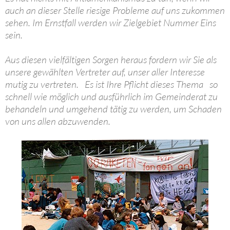
auch an dieser Stelle riesige Probleme auf uns zukommen
sehen. Im Ernstfall werden wir Zielgebiet Nummer Eins
sein.
Aus diesen vielfältigen Sorgen heraus fordern wir Sie als
unsere gewählten Vertreter auf, unser aller Interesse
mutig zu vertreten. Es ist Ihre Pflicht dieses Thema so
schnell wie möglich und ausführlich im Gemeinderat zu
behandeln und umgehend tätig zu werden, um Schaden
von uns allen abzuwenden.