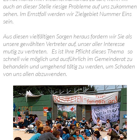
auch an dieser Stelle riesige Probleme auf uns zukommen
sehen. Im Ernstfall werden wir Zielgebiet Nummer Eins
sein.
Aus diesen vielfältigen Sorgen heraus fordern wir Sie als
unsere gewählten Vertreter auf, unser aller Interesse
mutig zu vertreten. Es ist Ihre Pflicht dieses Thema so
schnell wie möglich und ausführlich im Gemeinderat zu
behandeln und umgehend tätig zu werden, um Schaden
von uns allen abzuwenden.