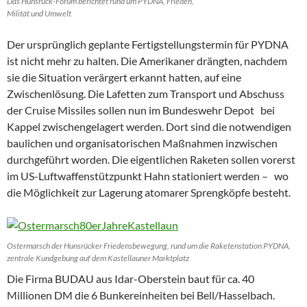
Das Hunsrück-Forum berichtet rund um PYDNA, Frieden,
Milität und Umwelt
Der ursprünglich geplante Fertigstellungstermin für PYDNA
ist nicht mehr zu halten. Die Amerikaner drängten, nachdem
sie die Situation verärgert erkannt hatten, auf eine
Zwischenlösung. Die Lafetten zum Transport und Abschuss
der Cruise Missiles sollen nun im Bundeswehr Depot bei
Kappel zwischengelagert werden. Dort sind die notwendigen
baulichen und organisatorischen Maßnahmen inzwischen
durchgeführt worden. Die eigentlichen Raketen sollen vorerst
im US-Luftwaffenstützpunkt Hahn stationiert werden – wo
die Möglichkeit zur Lagerung atomarer Sprengköpfe besteht.
Ostermarsch der Hunsrücker Friedensbewegung, rund um die Raketenstation PYDNA,
zentrale Kundgebung auf dem Kastellauner Marktplatz
Die Firma BUDAU aus Idar-Oberstein baut für ca. 40
Millionen DM die 6 Bunkereinheiten bei Bell/Hasselbach.