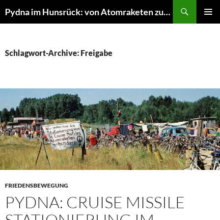
Suchen
Pydna im Hunsrück: von Atomraketen zur NATURE ONE
ZUM
PRIMÄR
INHALT
MENÜ
SPRINGEN
Schlagwort-Archive: Freigabe
FRIEDENSBEWEGUNG
PYDNA: CRUISE MISSILE
STATIONIERUNG IM