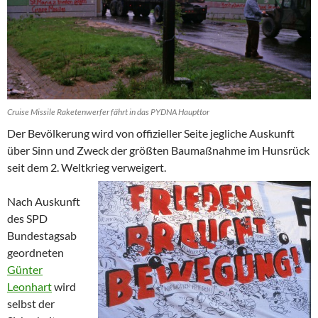
Cruise Missile Raketenwerfer fährt in das PYDNA Haupttor
Der Bevölkerung wird von offizieller Seite jegliche Auskunft
über Sinn und Zweck der größten Baumaßnahme im Hunsrück
seit dem 2. Weltkrieg verweigert.
Nach Auskunft
des SPD
Bundestagsab
geordneten
Günter
Leonhart
wird
selbst der