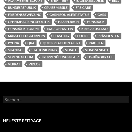
ALARMBEREITSCHAFT
B-BATTERY
BAUMASSNAHME
BELL
BUNDESREPUBLIK
CRUISE MISSILE
FREIGABE
FRIEDENSBEWEGUNG
GARNISON ALERT STATUS
GARS
GEHEIMHALTUNGSPOLITIK
HASSELBACH
HUNSRÜCK
HUNSRÜCK-FORUM
IDAR-OBERSTEIN
KRIEGSZUSTAND
MARSCHFLUGKÖRPERN
PERSHING
POLIZEI
PRÄSIDENTEN
PYDNA
QRA
QUICK REACTION ALERT
RAKETEN
SKANDAL
STATIONIERUNG
STRAFE
STRASSENBAU
STRENG GEHEIM
TRUPPENÜBUNGSPLATZ
US-BÜROKRATIE
VERRAT
VIDEOS
Suchen
nach:
NEUESTE BEITRÄGE